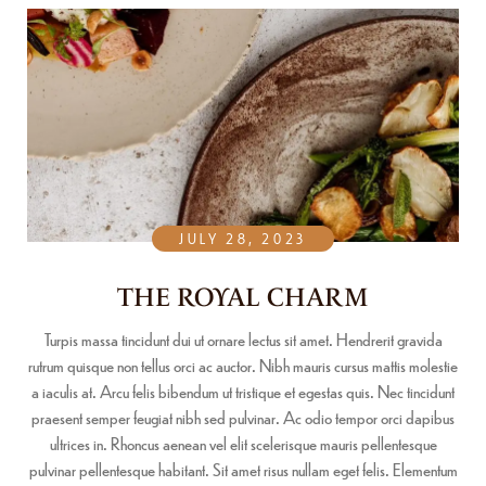
JULY 28, 2023
THE ROYAL CHARM
Turpis massa tincidunt dui ut ornare lectus sit amet. Hendrerit gravida
rutrum quisque non tellus orci ac auctor. Nibh mauris cursus mattis molestie
a iaculis at. Arcu felis bibendum ut tristique et egestas quis. Nec tincidunt
praesent semper feugiat nibh sed pulvinar. Ac odio tempor orci dapibus
ultrices in. Rhoncus aenean vel elit scelerisque mauris pellentesque
pulvinar pellentesque habitant. Sit amet risus nullam eget felis. Elementum