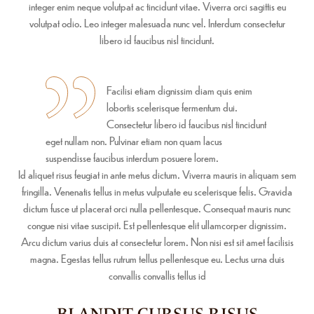
integer enim neque volutpat ac tincidunt vitae. Viverra orci sagittis eu
volutpat odio. Leo integer malesuada nunc vel. Interdum consectetur
libero id faucibus nisl tincidunt.
Facilisi etiam dignissim diam quis enim
lobortis scelerisque fermentum dui.
Consectetur libero id faucibus nisl tincidunt
eget nullam non. Pulvinar etiam non quam lacus
suspendisse faucibus interdum posuere lorem.
Id aliquet risus feugiat in ante metus dictum. Viverra mauris in aliquam sem
fringilla. Venenatis tellus in metus vulputate eu scelerisque felis. Gravida
dictum fusce ut placerat orci nulla pellentesque. Consequat mauris nunc
congue nisi vitae suscipit. Est pellentesque elit ullamcorper dignissim.
Arcu dictum varius duis at consectetur lorem. Non nisi est sit amet facilisis
magna. Egestas tellus rutrum tellus pellentesque eu. Lectus urna duis
convallis convallis tellus id
BLANDIT CURSUS RISUS