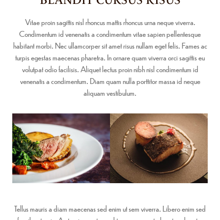
Vitae proin sagittis nisl rhoncus mattis rhoncus urna neque viverra.
Condimentum id venenatis a condimentum vitae sapien pellentesque
habitant morbi. Nec ullamcorper sit amet risus nullam eget felis. Fames ac
turpis egestas maecenas pharetra. In ornare quam viverra orci sagittis eu
volutpat odio facilisis. Aliquet lectus proin nibh nisl condimentum id
venenatis a condimentum. Diam quam nulla porttitor massa id neque
aliquam vestibulum.
Tellus mauris a diam maecenas sed enim ut sem viverra. Libero enim sed