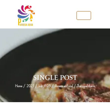
Menu
SINGLE POST
Home
/
2023
/
July
/
28
/
American Food
/
The royal charm