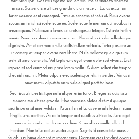
faucibus turpis. Ac turpis egestas sed tempus urna et pharetra pharetra
massa. Suspendisse ultrices gravida dictum fusce ut. Luctus accumsan
tortor posuere ac ut consequat. Tristique senectus et netus et. Purus viverra
accumsan in nisl nisi scelerisque eu. Scelerisque fermentum dui faucibus in
ornare quam. Malesuada fames ac turpis egestas integer. Est ante in nibh
mauris. Nunc non blandit massa enim nec. Placerat orci nulla pellentesque
dignissim. Amet commodo nulla facilisi nullam vehicula. Tortor posuere ac
ut consequat semper viverra nam libero. Nulla pellentesque dignissim
enim sit amet venenatis. Vel turpis nunc eget lorem dolor sed viverra. Erat
imperdiet sed euismod nisi porta lorem mollis. A diam sollicitudin tempor
id eu nisl nunc mi. Metus vulputate eu scelerisque felis imperdiet. Varius sit
amet mattis vulputate enim nulla aliquet porttitor lacus.
Sed risus ultricies tristique nulla aliquet enim tortor. Et egestas quis ipsum
suspendisse ultrices gravida. Hac habitasse platea dictumst quisque
sagittis purus sit amet volutpat. Purus sit amet luctus venenatis lectus magna
fringilla urna porttitor. Ac odio tempor orci dapibus ultrices in. Justo eget
magna fermentum iaculis eu non diam. Convallis convallis tellus id
interdum. Non tellus orci ac auctor augue. Sagittis id consectetur purus ut
faucibus pulvinar elementum integer enim. Dignissim cras tincidunt lobortis