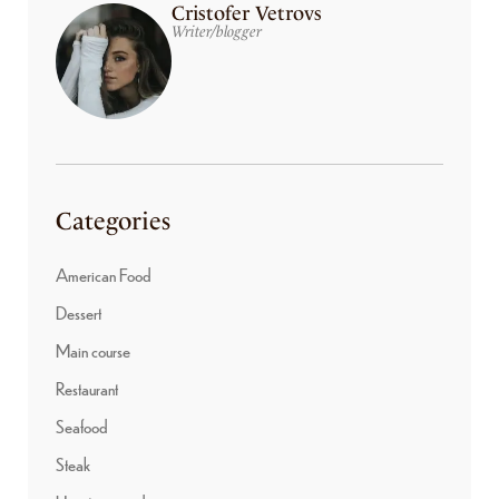
Cristofer Vetrovs
Writer/blogger
Categories
American Food
Dessert
Main course
Restaurant
Seafood
Steak